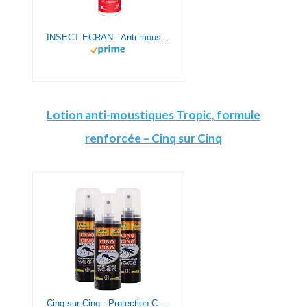
INSECT ECRAN - Anti-moustiques - Spray répulsif peau - protection contre les piqûres de moustiques - Made in France - Spécial Tropiques - 75 ml
Lotion anti-moustiques Tropic, formule
renforcée – Cinq sur Cinq
Cinq sur Cinq - Protection Contre Les Moustiques (3) Spray Tropic 100 ML - Lot de 3 x 100ml