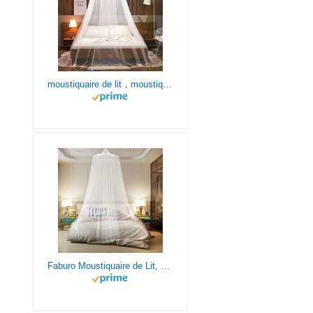
moustiquaire de lit，moustiquaire ciel de lit, ciel de lit bebe, Facile à Installer, Adapté Pour Lit Bébé, Lit Simple, Lit Double, Blanc
Faburo Moustiquaire de Lit, Moustiquaire Lit Grande pour Lit Bébé, Ciel de lit pour bébé, Grande Moustiquaire, Enfants, Garçons, Filles, lit d'enfant, lit de Fille oulit de Taille réelle