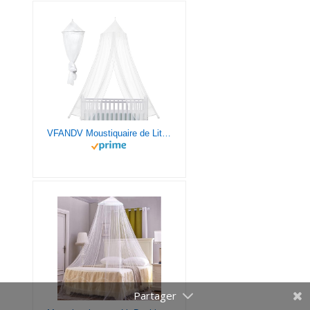
VFANDV Moustiquaire de Lit, Moustiquaire pour Lit Double Prévenir Les Moustiques Grand Moustiquaire de Lit Polyester Moustiquaire pour Camping Maison Jjardin 250x1100x60cm