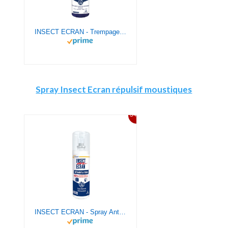
INSECT ECRAN - Trempage vêtements et tissus - Solution insecticide - Protection contre les piqûres de moustiques - Dès 24 mois - 200 ml
Spray Insect Ecran répulsif moustiques
34%
INSECT ECRAN - Spray Anti-Moustiques - Protection contre les piqures de moustiques - Vêtements &Tissus - Sans odeur - Spray - Fabriqué en France - 100ml