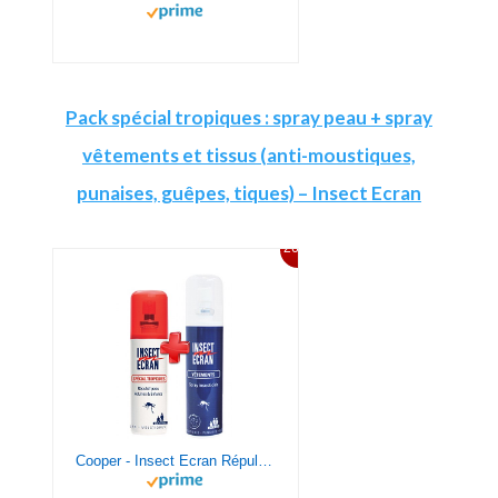
Pack spécial tropiques : spray peau + spray
vêtements et tissus (anti-moustiques,
punaises, guêpes, tiques) – Insect Ecran
26%
Cooper - Insect Ecran Répulsif Peau spécial Tropiques Spray 75ml + Spray vêtements Spray 100ml